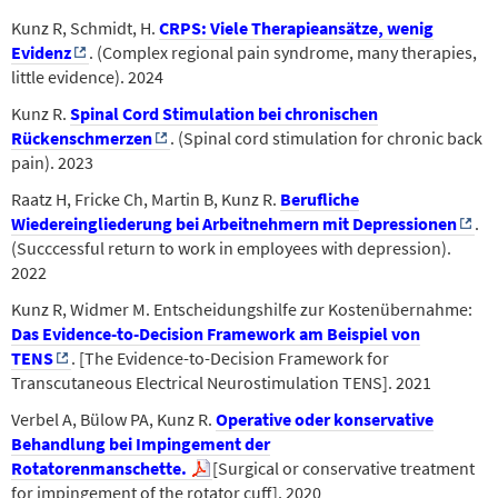
Kunz R, Schmidt, H.
CRPS: Viele Therapieansätze, wenig
Evidenz
.
(Complex regional pain syndrome, many therapies,
little evidence). 2024
Kunz R.
Spinal Cord Stimulation bei chronischen
Rückenschmerzen
.
(Spinal cord stimulation for chronic back
pain). 2023
Raatz H, Fricke Ch, Martin B, Kunz R.
Berufliche
Wiedereingliederung bei Arbeitnehmern mit Depressionen
.
(Succcessful return to work in employees with depression).
2022
Kunz R, Widmer M. Entscheidungshilfe zur Kostenübernahme:
Das Evidence-to-Decision Framework am Beispiel von
TENS
.
[The Evidence-to-Decision Framework for
Transcutaneous Electrical Neurostimulation TENS].
2021
Verbel A, Bülow PA, Kunz R.
Operative oder konservative
Behandlung bei Impingement der
Rotatorenmanschette.
[Surgical or conservative treatment
for impingement of the rotator cuff].
2020