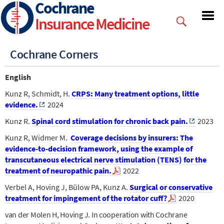
Cochrane
Skip
to
Insurance Medicine
main
content
Cochrane Corners
English
Kunz R, Schmidt, H.
CRPS: Many treatment options, little
evidence.
2024
Kunz R.
Spinal cord stimulation for chronic back pain.
2023
Kunz R, Widmer M.
Coverage decisions by insurers: The
evidence‐to‐decision framework, using the example of
transcutaneous electrical nerve stimulation (TENS) for the
treatment of neuropathic pain.
2022
Verbel A, Hoving J, Bülow PA, Kunz A.
Surgical or conservative
treatment for impingement of the rotator cuff?
2020
van der Molen H, Hoving J. In cooperation with Cochrane