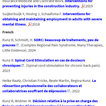
Insurance Medicine and Cochrane Work.
Interventions for
preventing injuries in the construction industry.
2019
Suijkerbuijk Y, Hoving J, Schaafsma F.
Interventions for
obtaining and maintaining employment in adults with severe
mental illness.
2018
French
Kunz R, Schmidt, H.
SDRC: beaucoup de traitements, peu de
preuves
.
(Complex Regional Pain Syndrome, Many Therapies,
Little Evidence). 2024
Kunz R.
Spinal Cord Stimulation en cas de douleurs
chroniques
.
(Spinal cord stimulation for chronic back pain).
2023
Heike Raatz, Christian Fricke, Beate Martin, Regina Kunz.
La
réinsertion professionnelle des collaborateurs et
collaboratrices souffrant de dépression
.
2022
Kunz R, Widmer M.
Décision relative à la prise en charge des
frais: le cadre décisionnel appliqué à la neurostimulation