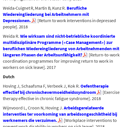
Weida-Cuignet R, Martin B, Kunz R.
Berufliche
Wiedereingliederung bei Arbeitnehmern mit
Depressionen.
[Return to work interventions in depressed
people]. 2018
Weida R.
Wie wirksam sind nicht-betriebliche koordinierte
multidisziplinäre Programme («Case Management») zur
beruflichen Wiedereingliederung von Arbeitnehmenden mit
längeren Phasen der Arbeitsunfähigkeit?
[Return-to-work
coordination programmes for improving return to work in
workers on sick leave].
2017
Dutch
Hoving J, Schaafsma F, Verbeek J, Kok R.
Oefentherapie
effectief bij chronischevermoeidheidssyndroom
[Exercise
therapy effective in chronic fatigue syndrome]. 2018
Wijnvoord L, Croon N, Hoving J.
Arbeidsgerelateerde
interventies ter voorkoming van arbeidsongeschiktheid bij
werknemers die verzuimen.
[Workplace interventions to
prevent work disability in workers on sick leave].
2018