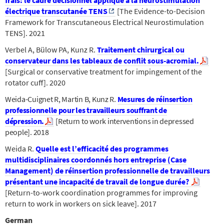
électrique transcutanée TENS
[The Evidence-to-Decision
Framework for Transcutaneous Electrical Neurostimulation
TENS]. 2021
Verbel A, Bülow PA, Kunz R.
Traitement chirurgical ou
conservateur dans les tableaux de conflit sous-acromial.
[Surgical or conservative treatment for impingement of the
rotator cuff].
2020
Weida-Cuignet R, Martin B, Kunz R.
Mesures de réinsertion
professionnelle pour les travailleurs souffrant de
dépression.
[Return to work interventions in depressed
people]. 2018
Weida R.
Quelle est l’efficacité des programmes
multidisciplinaires coordonnés hors entreprise (Case
Management) de réinsertion professionnelle de travailleurs
présentant une incapacité de travail de longue durée?
[Return-to-work coordination programmes for improving
return to work in workers on sick leave].
2017
German